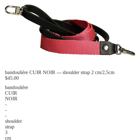
bandoulière CUIR NOIR --- shoulder strap 2 cm/2,5cm
$45.00
bandoulière
CUIR
NOIR
-
-
-
shoulder
strap
3
cm