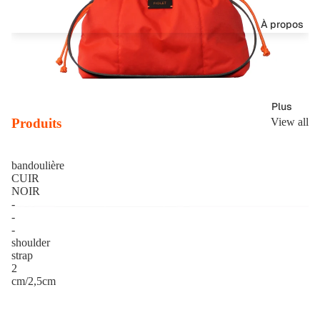
À propos
Plus
Produits
View all
bandoulière
CUIR
NOIR
-
-
-
shoulder
strap
2
cm/2,5cm