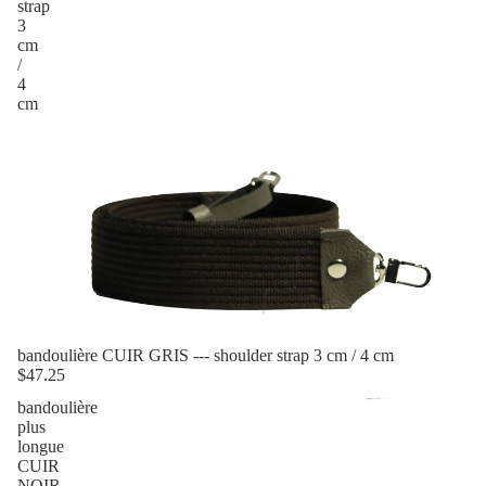
strap
3
cm
/
4
cm
bandoulière CUIR GRIS --- shoulder strap 3 cm / 4 cm
$47.25
bandoulière
plus
longue
CUIR
NOIR