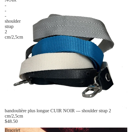
-
-
-
shoulder
strap
2
cm/2,5cm
bandoulière plus longue CUIR NOIR --- shoulder strap 2
cm/2,5cm
$48.50
Bracelet