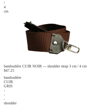
/
4
cm
bandoulière CUIR NOIR --- shoulder strap 3 cm / 4 cm
$47.25
bandoulière
CUIR
GRIS
-
-
-
shoulder